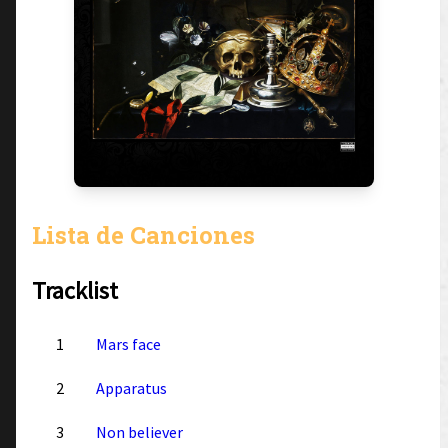
Lista de Canciones
Tracklist
1
Mars face
2
Apparatus
3
Non believer