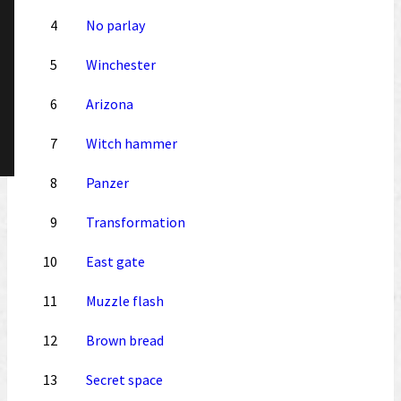
4
No parlay
5
Winchester
6
Arizona
7
Witch hammer
8
Panzer
9
Transformation
10
East gate
11
Muzzle flash
12
Brown bread
13
Secret space