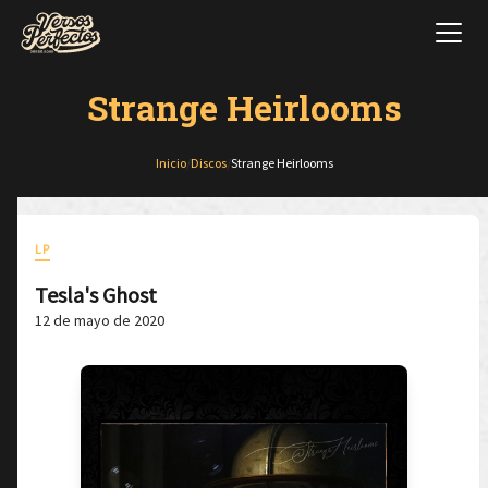
Strange Heirlooms
Inicio
/
Discos
/
Strange Heirlooms
LP
Tesla's Ghost
12 de mayo de 2020