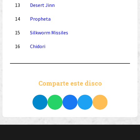
13
Desert Jinn
14
Propheta
15
Silkworm Missiles
16
Chidori
Comparte este disco