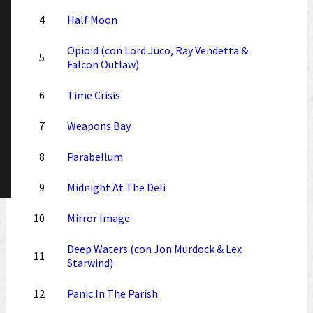
4
Half Moon
Opioid (con Lord Juco, Ray Vendetta &
5
Falcon Outlaw)
6
Time Crisis
7
Weapons Bay
8
Parabellum
9
Midnight At The Deli
10
Mirror Image
Deep Waters (con Jon Murdock & Lex
11
Starwind)
12
Panic In The Parish