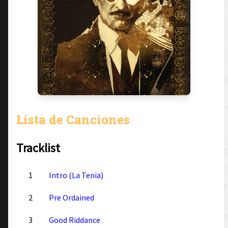
Lista de Canciones
Tracklist
1
Intro (La Tenia)
2
Pre Ordained
3
Good Riddance