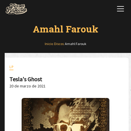
Amahl Farouk
Inicio
/
Discos
/
Amahl Farouk
LP
Tesla's Ghost
20 de marzo de 2021