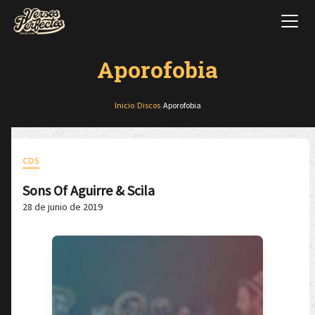
Aporofobia
Inicio
/
Discos
/
Aporofobia
CDS
Sons Of Aguirre & Scila
28 de junio de 2019