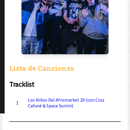
Lista de Canciones
Tracklist
Los Niños Del Afromarket 20 (con Cruz
1
Cafuné & Space Surimi)