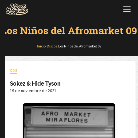
Los Niños del Afromarket 09
Inicio
/
Discos
/
Los Niños del Afromarket 09
CDS
Sokez & Hide Tyson
19 de noviembre de 2021