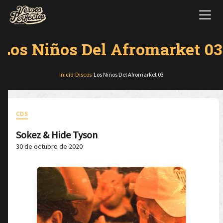
Los Niños Del Afromarket 03
Inicio
/
Discos
/
Los Niños Del Afromarket 03
CDS
Sokez & Hide Tyson
30 de octubre de 2020