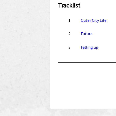
Tracklist
1
Outer City Life
2
Futura
3
Falling up