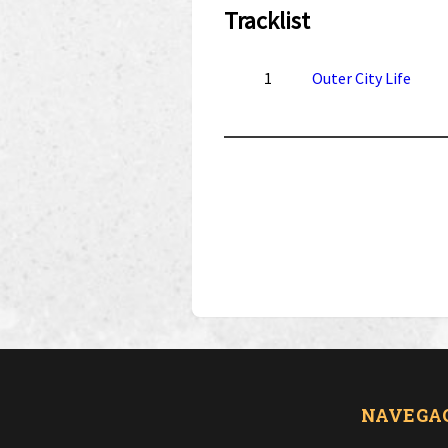
Tracklist
1
Outer City Life
NAVEGA