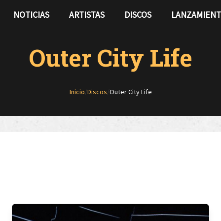
NOTICIAS
ARTISTAS
DISCOS
LANZAMIEN
Outer City Life
Inicio
/
Discos
/
Outer City Life