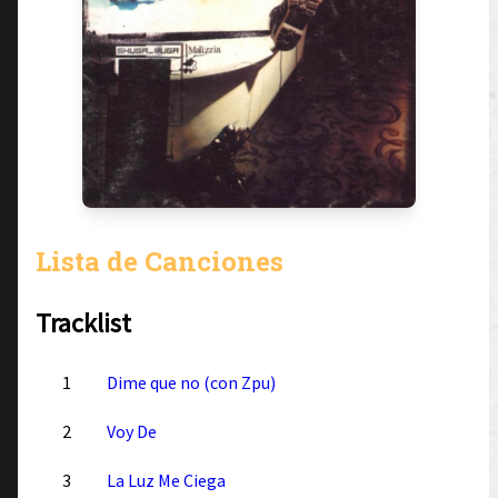
Lista de Canciones
Tracklist
1
Dime que no (con Zpu)
2
Voy De
3
La Luz Me Ciega