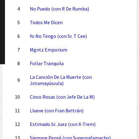
4
No Puedo (con R De Rumba)
5
Todos Me Dicen
6
Yo No Tengo (con Sr. T Cee)
7
Mgntz Emporium
8
Follar Tranquila
La Canción De La Muerte (con
9
Jotamayúscula)
10
Cinco Rosas (con Jefe De La M)
11
Llueve (con Fran Beltrán)
12
Estimado Sr. Juez (con X-Trem)
13
Siempre Pensé (con Supernafamacho)