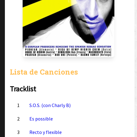
Lista de Canciones
Tracklist
1
S.O.S. (con Charly B)
2
Es possible
3
Recto y flexible