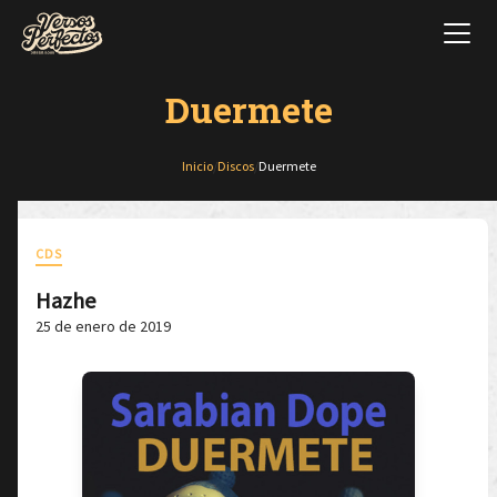
Duermete
Inicio
/
Discos
/
Duermete
CDS
Hazhe
25 de enero de 2019