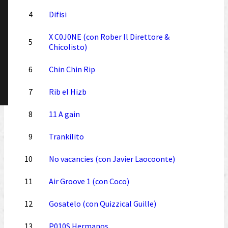
4
Difisi
X C0J0NE (con Rober Il Direttore &
5
Chicolisto)
6
Chin Chin Rip
7
Rib el Hizb
8
11 A gain
9
Trankilito
10
No vacancies (con Javier Laocoonte)
11
Air Groove 1 (con Coco)
12
Gosatelo (con Quizzical Guille)
13
P010S Hermanos