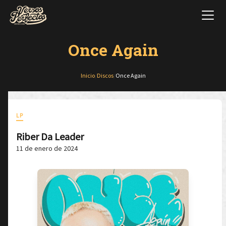
Once Again
Inicio
/
Discos
/
Once Again
LP
Riber Da Leader
11 de enero de 2024