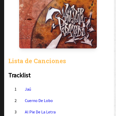
Lista de Canciones
Tracklist
1
Jaú
2
Cuerno De Lobo
3
Al Pie De La Letra