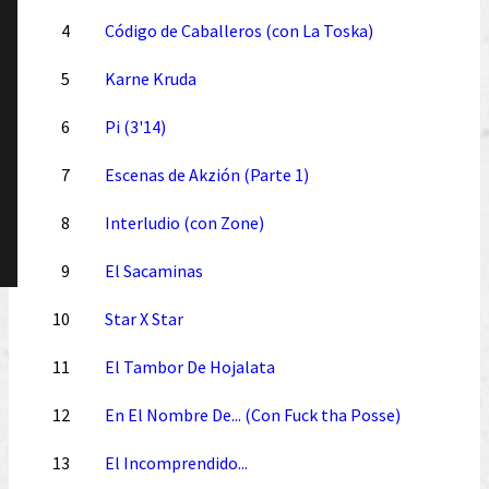
4
Código de Caballeros (con La Toska)
5
Karne Kruda
6
Pi (3'14)
7
Escenas de Akzión (Parte 1)
8
Interludio (con Zone)
9
El Sacaminas
10
Star X Star
11
El Tambor De Hojalata
12
En El Nombre De... (Con Fuck tha Posse)
13
El Incomprendido...