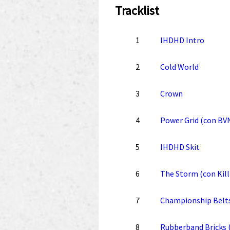
Tracklist
1
IHDHD Intro
2
Cold World
3
Crown
4
Power Grid (con BV
5
IHDHD Skit
6
The Storm (con Kill 
7
Championship Belts
8
Rubberband Bricks 