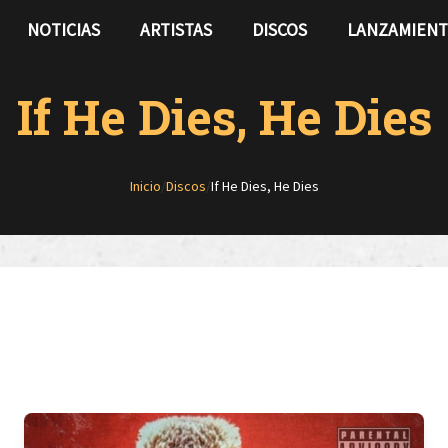
NOTICIAS
ARTISTAS
DISCOS
LANZAMIEN
If He Dies, He Dies
Inicio
/
Discos
/
If He Dies, He Dies