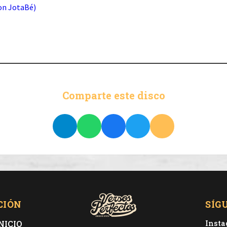
on JotaBé)
Comparte este disco
CIÓN
SÍG
NICIO
Inst