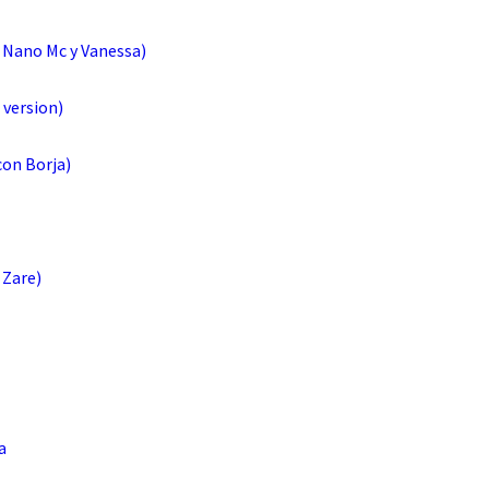
 Nano Mc y Vanessa)
 version)
con Borja)
 Zare)
a