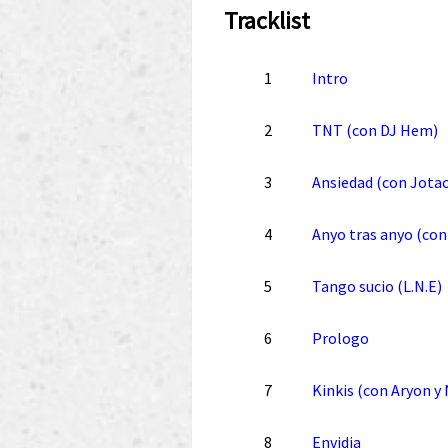
Tracklist
1
Intro
2
TNT (con DJ Hem)
3
Ansiedad (con Jotac
4
Anyo tras anyo (con
5
Tango sucio (L.N.E)
6
Prologo
7
Kinkis (con Aryon y
8
Envidia