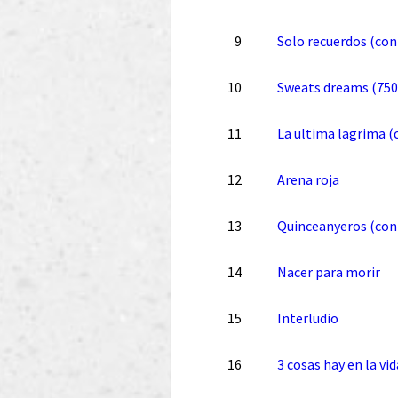
9
Solo recuerdos (con
10
Sweats dreams (750
11
La ultima lagrima (
12
Arena roja
13
Quinceanyeros (con
14
Nacer para morir
15
Interludio
16
3 cosas hay en la vid