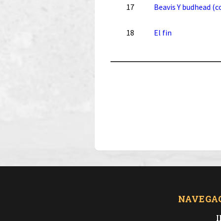
17
Beavis Y budhead (c
18
El fin
NAVEGA
I