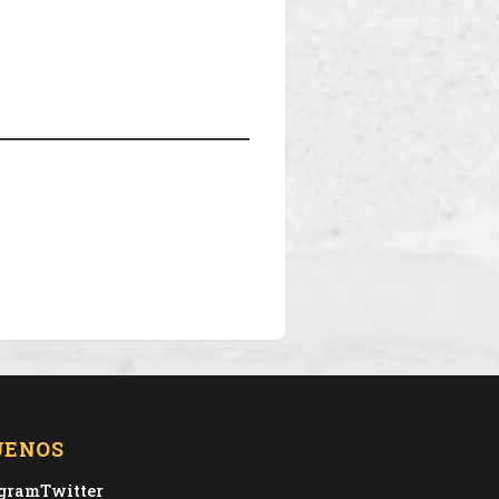
UENOS
agram
Twitter