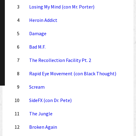
3
Losing My Mind (con Mr. Porter)
4
Heroin Addict
5
Damage
6
Bad M.F.
7
The Recollection Facility Pt. 2
8
Rapid Eye Movement (con Black Thought)
9
Scream
10
SideFX (con Dr. Pete)
11
The Jungle
12
Broken Again