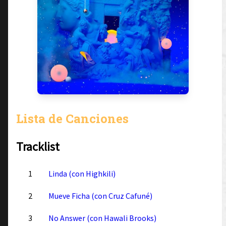
Lista de Canciones
Tracklist
1
Linda (con Highkili)
2
Mueve Ficha (con Cruz Cafuné)
3
No Answer (con Hawali Brooks)