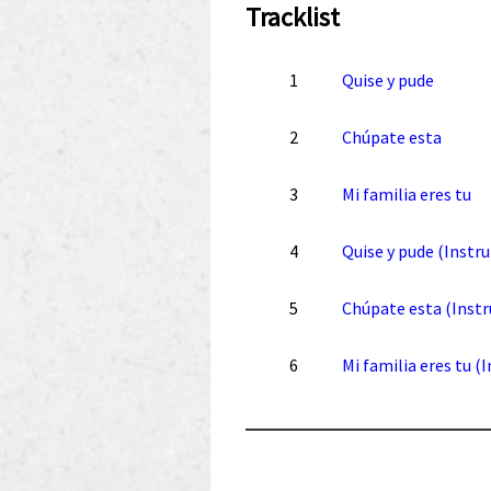
Tracklist
1
Quise y pude
2
Chúpate esta
3
Mi familia eres tu
4
Quise y pude (Instr
5
Chúpate esta (Inst
6
Mi familia eres tu 