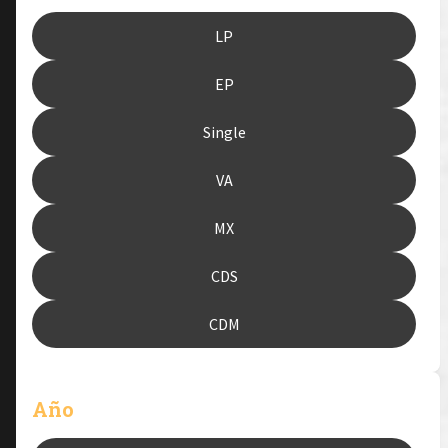
LP
EP
Single
VA
MX
CDS
CDM
Año