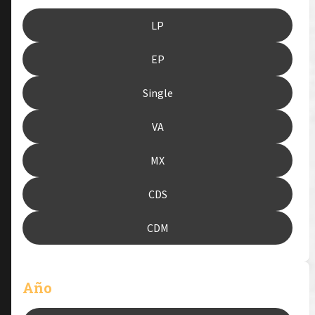
LP
EP
Single
VA
MX
CDS
CDM
Año