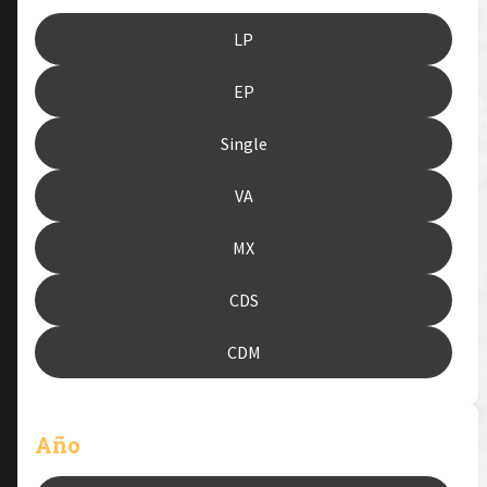
LP
EP
Single
VA
MX
CDS
CDM
Año