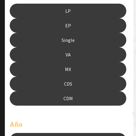
LP
EP
Single
VA
MX
CDS
CDM
Año