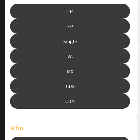
LP
EP
Single
VA
MX
CDS
CDM
Año