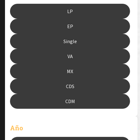
LP
EP
Single
VA
MX
CDS
CDM
Año