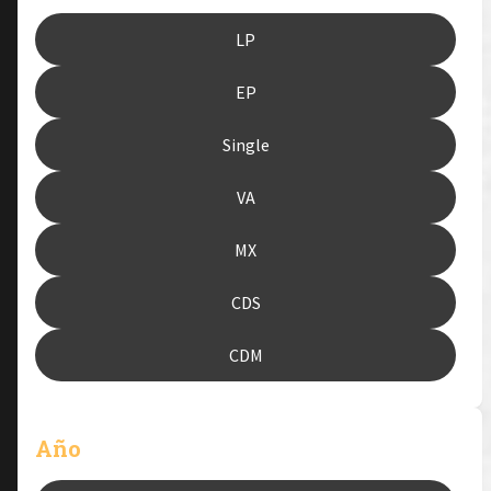
LP
EP
Single
VA
MX
CDS
CDM
Año