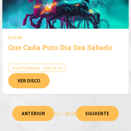
ÁLBUM
Que Cada Puto Día Sea Sábado
Swan Fyahbwoy - 2025-12-19
VER DISCO
51 / 3618
ANTERIOR
SIGUIENTE