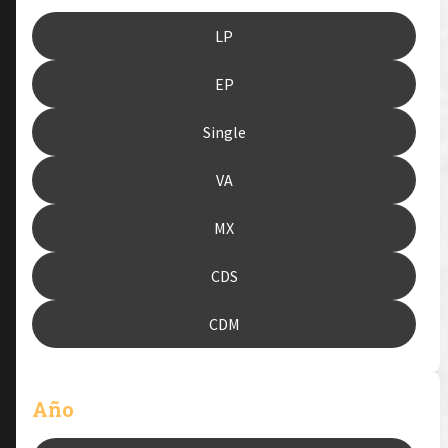
LP
EP
Single
VA
MX
CDS
CDM
Año