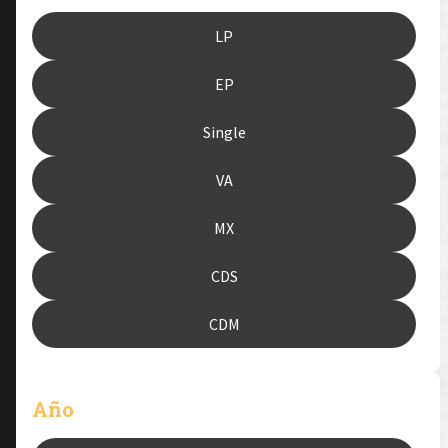
LP
EP
Single
VA
MX
CDS
CDM
Año