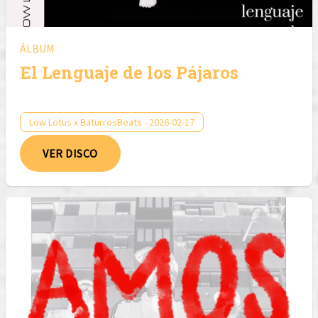
ÁLBUM
El Lenguaje de los Pájaros
Low Lotus x BaturrosBeats - 2026-02-17
VER DISCO