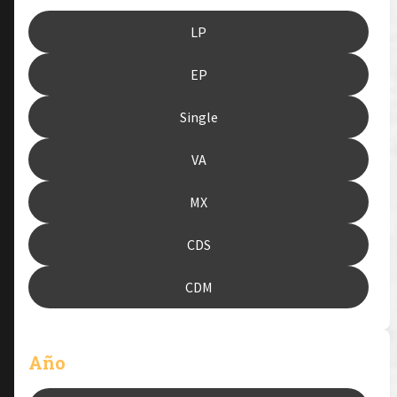
LP
EP
Single
VA
MX
CDS
CDM
Año