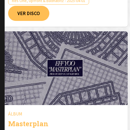
Res One, Upfront & Badhabitz - 2025-04-01
VER DISCO
ÁLBUM
Masterplan