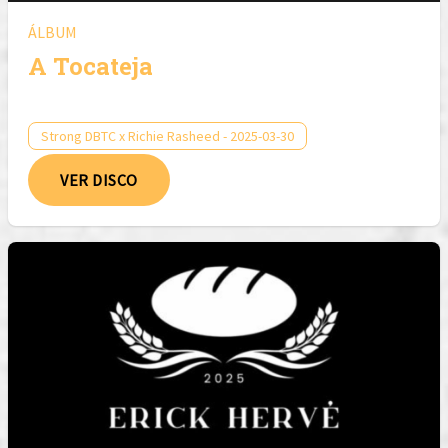
ÁLBUM
A Tocateja
Strong DBTC x Richie Rasheed - 2025-03-30
VER DISCO