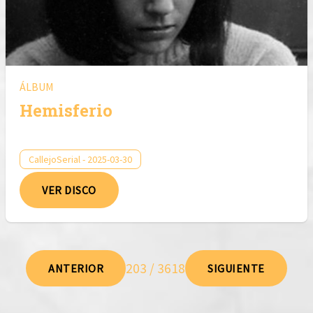
ÁLBUM
Hemisferio
CallejoSerial - 2025-03-30
VER DISCO
203 / 3618
ANTERIOR
SIGUIENTE