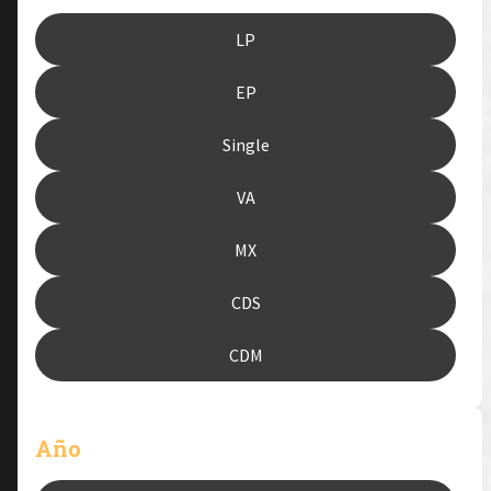
LP
EP
Single
VA
MX
CDS
CDM
Año