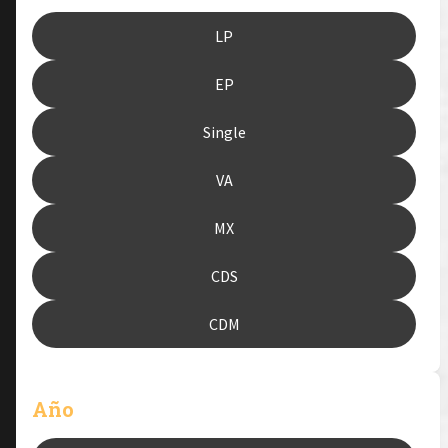
LP
EP
Single
VA
MX
CDS
CDM
Año