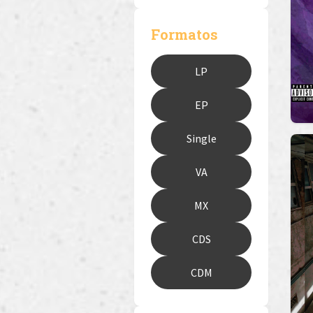
Formatos
LP
EP
Single
VA
MX
CDS
CDM