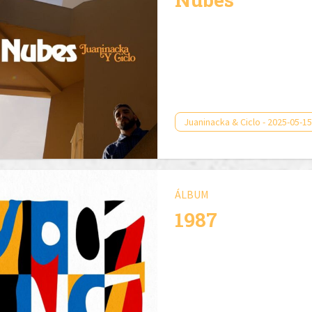
Juaninacka & Ciclo - 2025-05-15
ÁLBUM
1987