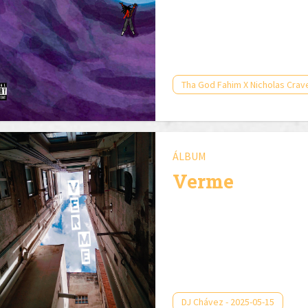
Tha God Fahim X Nicholas Crave
ÁLBUM
Verme
DJ Chávez - 2025-05-15