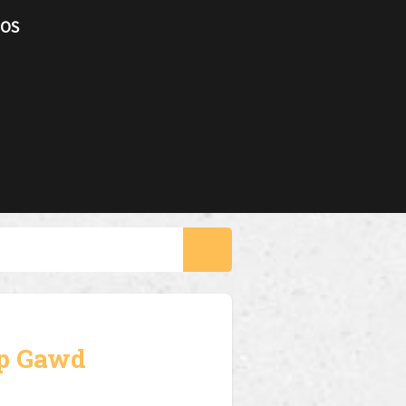
TOS
p Gawd