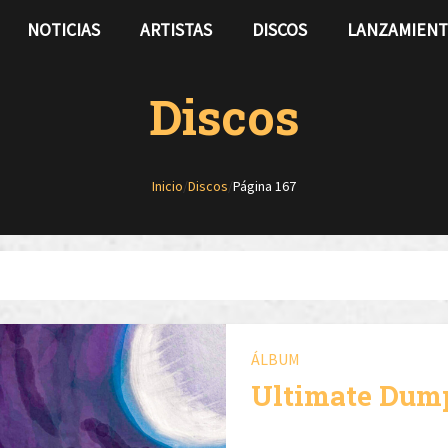
NOTICIAS
ARTISTAS
DISCOS
LANZAMIEN
Discos
Inicio
/
Discos
/
Página 167
ÁLBUM
Ultimate Dum