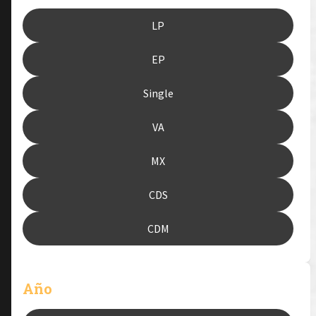
LP
EP
Single
VA
MX
CDS
CDM
Año