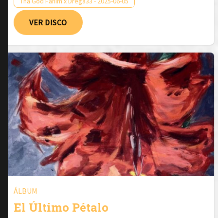
Tha God Fahim x Drega33 - 2025-06-05
VER DISCO
ÁLBUM
El Último Pétalo