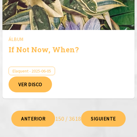
ÁLBUM
If Not Now, When?
Elaquent - 2025-06-05
VER DISCO
150 / 3618
ANTERIOR
SIGUIENTE