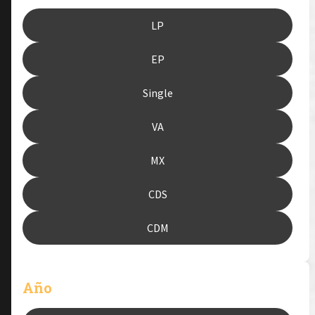
LP
EP
Single
VA
MX
CDS
CDM
Año