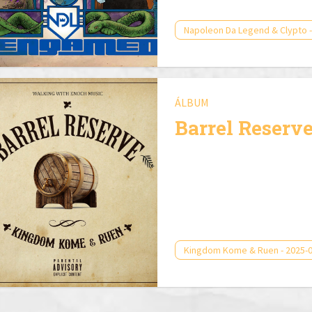
Napoleon Da Legend & Clypto -
ÁLBUM
Barrel Reserv
Kingdom Kome & Ruen - 2025-0