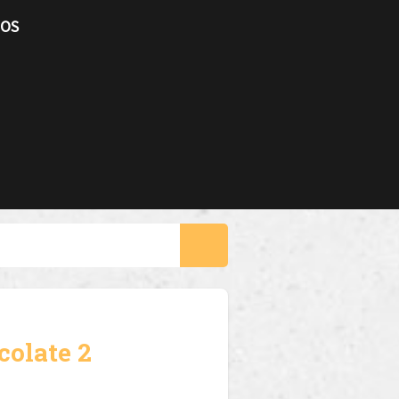
TOS
colate 2