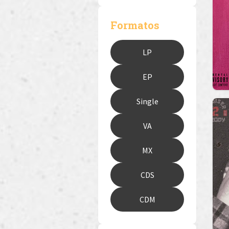
Formatos
LP
EP
Single
VA
MX
CDS
CDM