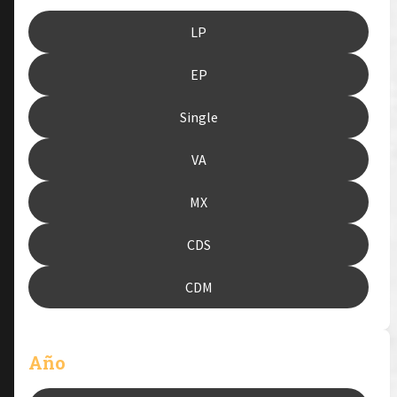
LP
EP
Single
VA
MX
CDS
CDM
Año