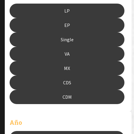
LP
EP
Single
VA
MX
CDS
CDM
Año