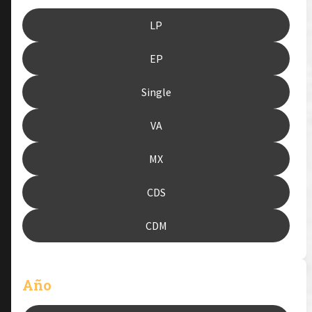
LP
EP
Single
VA
MX
CDS
CDM
Año