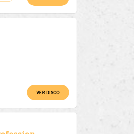
VER DISCO
rofession