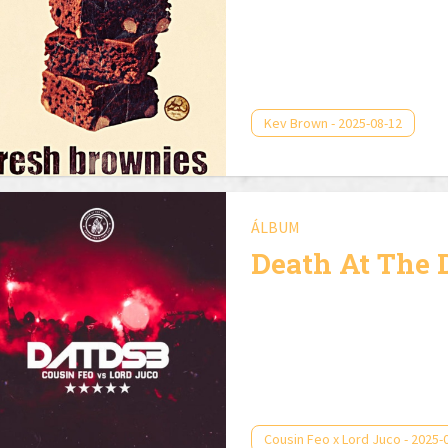
Kev Brown - 2025-08-12
ÁLBUM
Death At The 
Cousin Feo x Lord Juco - 2025-