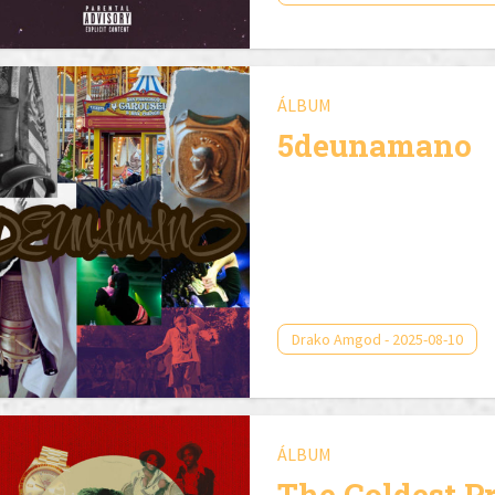
ÁLBUM
5deunamano
Drako Amgod - 2025-08-10
ÁLBUM
The Coldest P