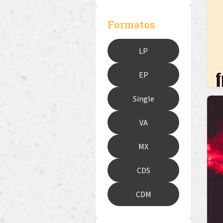
Formatos
LP
EP
Single
VA
MX
CDS
CDM