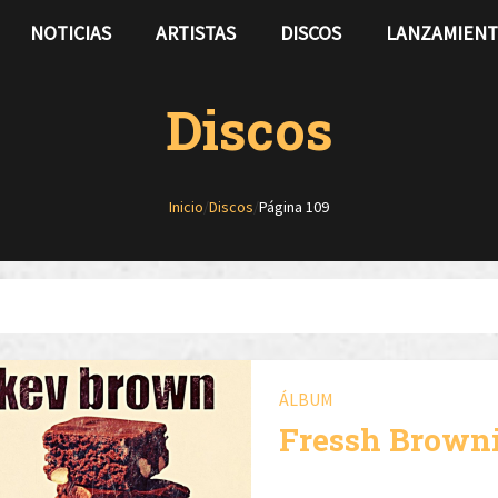
NOTICIAS
ARTISTAS
DISCOS
LANZAMIEN
Discos
Inicio
/
Discos
/
Página 109
ÁLBUM
Fressh Brown