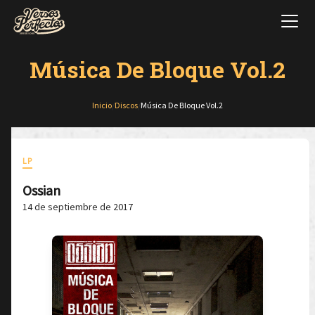
Música De Bloque Vol.2
Inicio
/
Discos
/
Música De Bloque Vol.2
LP
Ossian
14 de septiembre de 2017