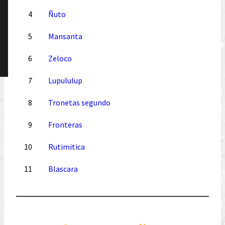
4
Ñuto
5
Mansanta
6
Zeloco
7
Lupululup
8
Tronetas segundo
9
Fronteras
10
Rutimitica
11
Blascara