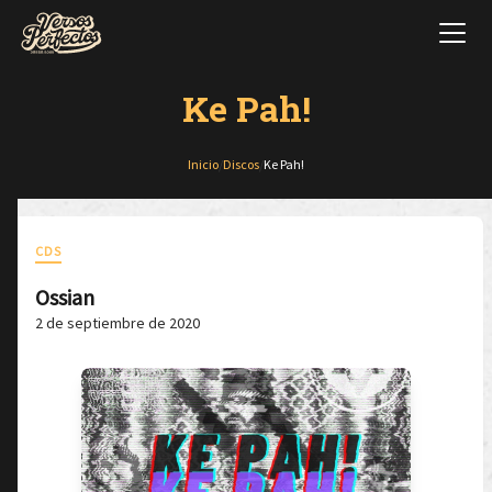
Ke Pah!
Inicio
/
Discos
/
Ke Pah!
CDS
Ossian
2 de septiembre de 2020