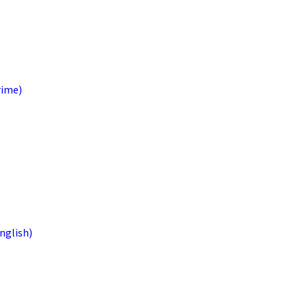
rime)
nglish)