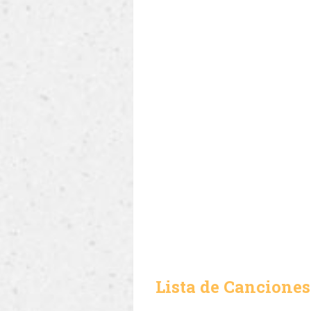
Lista de Canciones