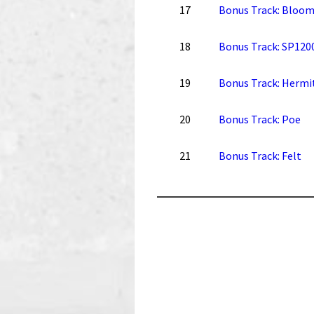
17
Bonus Track: Bloo
18
Bonus Track: SP1200
19
Bonus Track: Hermi
20
Bonus Track: Poe
21
Bonus Track: Felt