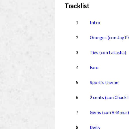
Tracklist
1
Intro
2
Oranges (con Jay P
3
Ties (con Latasha)
4
Faro
5
Sport's theme
6
2 cents (con Chuck I
7
Gems (con A-Minus)
8
Deity