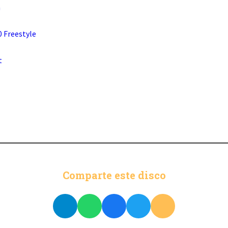
m
 Freestyle
t
Comparte este disco