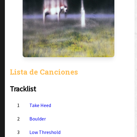
Lista de Canciones
Tracklist
1
Take Heed
2
Boulder
3
Low Threshold