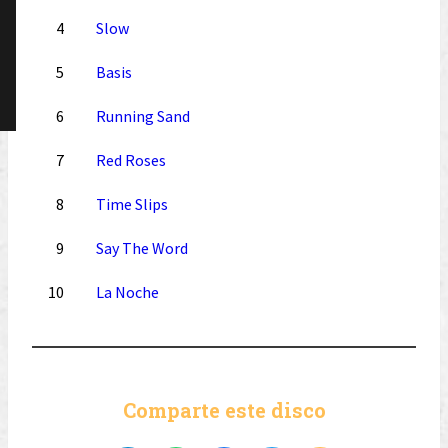
4
Slow
5
Basis
6
Running Sand
7
Red Roses
8
Time Slips
9
Say The Word
10
La Noche
Comparte este disco