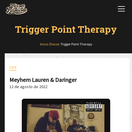
Trigger Point Therapy
Inicio
/
Discos
/
Trigger Point Therapy
CDS
Meyhem Lauren & Daringer
12 de agosto de 2022