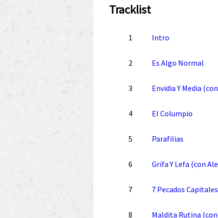
Tracklist
1
Intro
2
Es Algo Normal
3
Envidia Y Media (co
4
El Columpio
5
Parafilias
6
Grifa Y Lefa (con Ale
7
7 Pecados Capitales
8
Maldita Rutina (con 