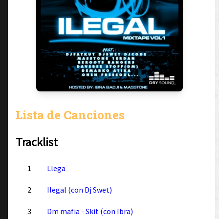
Lista de Canciones
Tracklist
1
Llega
2
Ilegal (con Dj Swet)
3
Dm mafia - Skit (con Ibra)