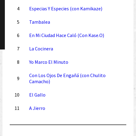
4
Especias Y Especies (con Kamikaze)
5
Tambalea
6
En Mi Ciudad Hace Caló (Con Kase.O)
7
La Cocinera
8
Yo Marco El Minuto
Con Los Ojos De Engañá (con Chulito
9
Camacho)
10
El Gallo
11
A Jierro