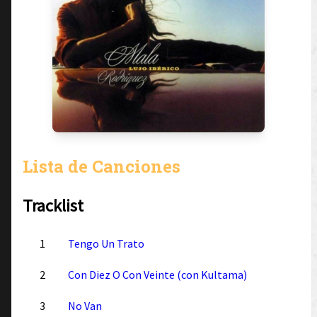
Lista de Canciones
Tracklist
1
Tengo Un Trato
2
Con Diez O Con Veinte (con Kultama)
3
No Van