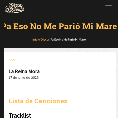
Pa Eso No Me Parió Mi Mare
Inicio
/
Discos
/
Pa Eso No Me Parió Mi Mare
CDS
La Reina Mora
17 de junio de 2026
Lista de Canciones
Tracklist