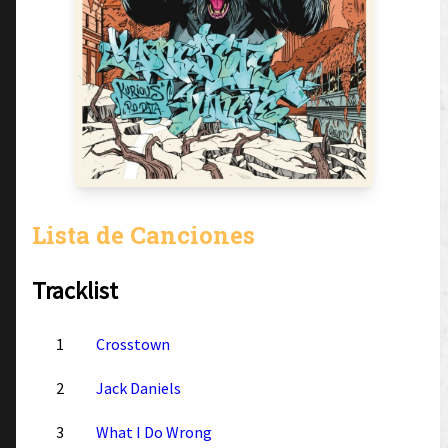
Lista de Canciones
Tracklist
1
Crosstown
2
Jack Daniels
3
What I Do Wrong