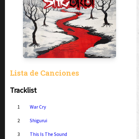
Lista de Canciones
Tracklist
1
War Cry
2
Shigurui
3
This Is The Sound