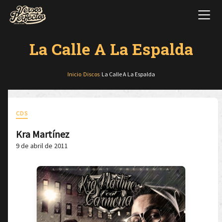
La Calle A La Espalda
Inicio
/
Discos
/
La Calle A La Espalda
CDS
Kra Martínez
9 de abril de 2011